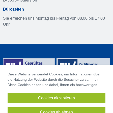
D-33334 Gütersloh
Bürozeiten
Sie erreichen uns Montag bis Freitag von 08.00 bis 17.00
Uhr
Diese Website verwendet Cookies, um Informationen über
die Nutzung der Website durch die Besucher zu sammeln.
Diese Cookies helfen uns dabei, Ihnen ein hochwertiges
Online-Erlebnis zu bieten und diese Website zu optimieren.
Mit dem Klick auf den Button "Cookies akzeptieren" erklären
Cookies akzeptieren
Impressum
Sie sich mit der Verwendung von Cookies einverstanden.
Datenschutzhinweise
Datenschutzeinstellungen
Cookies ablehnen