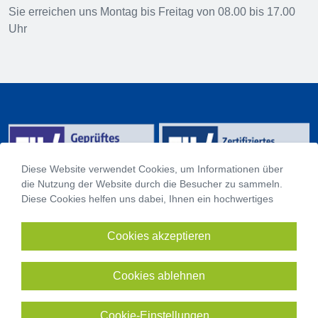
Sie erreichen uns Montag bis Freitag von 08.00 bis 17.00
Uhr
Diese Website verwendet Cookies, um Informationen über
die Nutzung der Website durch die Besucher zu sammeln.
Diese Cookies helfen uns dabei, Ihnen ein hochwertiges
Online-Erlebnis zu bieten und diese Website zu optimieren.
Mit dem Klick auf den Button "Cookies akzeptieren" erklären
Cookies akzeptieren
Impressum
Sie sich mit der Verwendung von Cookies einverstanden.
Datenschutzhinweise
Datenschutzeinstellungen
Cookies ablehnen
Barrierefreiheitserklärung
Sitemap
Cookie-Einstellungen
...