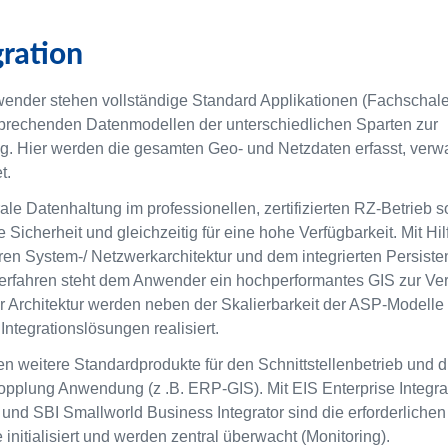
gration
nder stehen vollständige Standard Applikationen (Fachschale
prechenden Datenmodellen der unterschiedlichen Sparten zur
g. Hier werden die gesamten Geo- und Netzdaten erfasst, verwa
t.
ale Datenhaltung im professionellen, zertifizierten RZ-Betrieb so
e Sicherheit und gleichzeitig für eine hohe Verfügbarkeit. Mit Hil
en System-/ Netzwerkarchitektur und dem integrierten Persisten
rfahren steht dem Anwender ein hochperformantes GIS zur Ve
er Architektur werden neben der Skalierbarkeit der ASP-Modelle
Integrationslösungen realisiert.
en weitere Standardprodukte für den Schnittstellenbetrieb und d
pplung Anwendung (z .B. ERP-GIS). Mit EIS Enterprise Integra
 und SBI Smallworld Business Integrator sind die erforderlichen
initialisiert und werden zentral überwacht (Monitoring).