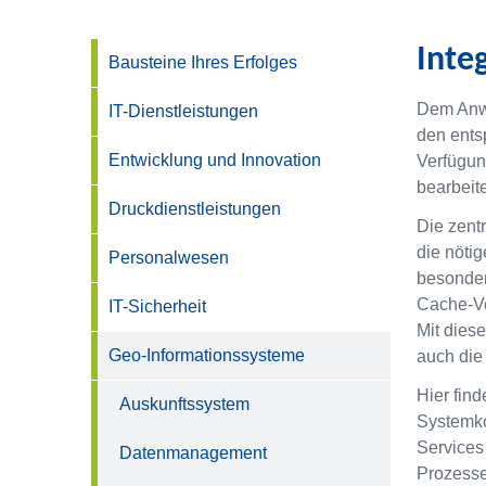
Inte
Bausteine Ihres Erfolges
Dem Anwe
IT-Dienstleistungen
den ents
Entwicklung und Innovation
Verfügun
bearbeite
Druckdienstleistungen
Die zentr
die nötig
Personalwesen
besonder
Cache-Ve
IT-Sicherheit
Mit dies
Geo-Informationssysteme
auch die 
Hier find
Auskunftssystem
Systemko
Services
Datenmanagement
Prozesse 